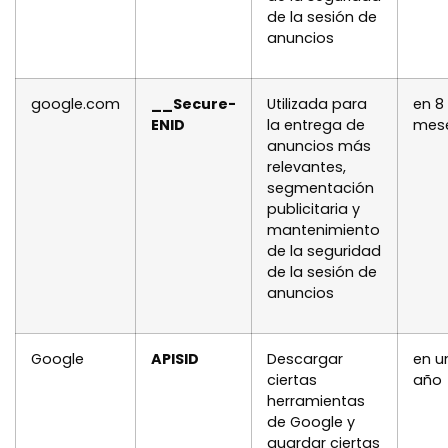
de la sesión de
anuncios
google.com
__Secure-
Utilizada para
en 8
ENID
la entrega de
mes
anuncios más
relevantes,
segmentación
publicitaria y
mantenimiento
de la seguridad
de la sesión de
anuncios
Google
APISID
Descargar
en u
ciertas
año
herramientas
de Google y
guardar ciertas