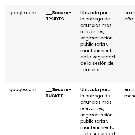
google.com
__Secure-
Utilizada para
en u
3PSIDTS
la entrega de
año
anuncios más
relevantes,
segmentación
publicitaria y
mantenimiento
de la seguridad
de la sesión de
anuncios
google.com
__Secure-
Utilizada para
en 4
BUCKET
la entrega de
mes
anuncios más
relevantes,
segmentación
publicitaria y
mantenimiento
de la seguridad