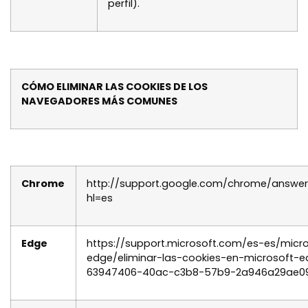
perfil).
CÓMO ELIMINAR LAS COOKIES DE LOS
NAVEGADORES MÁS COMUNES
Chrome
http://support.google.com/chrome/answe
hl=es
Edge
https://support.microsoft.com/es-es/micr
edge/eliminar-las-cookies-en-microsoft-
63947406-40ac-c3b8-57b9-2a946a29ae0