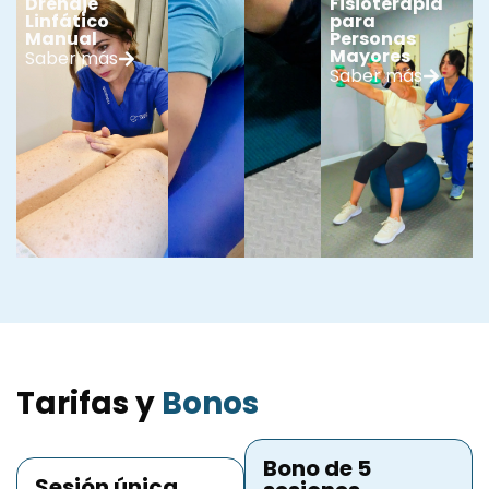
Drenaje
Fisioterapia
Linfático
para
Manual
Personas
Mayores
Saber más
Saber más
Tarifas y
Bonos
Bono de 5
Sesión única