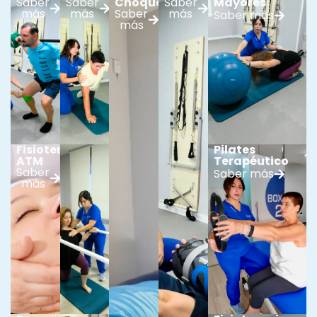
Saber
Saber
Choque
Saber
Mayores
más
más
Saber
más
Saber más
más
Fisioterapia
Pilates
ATM
Terapéutico
Saber
Saber más
más