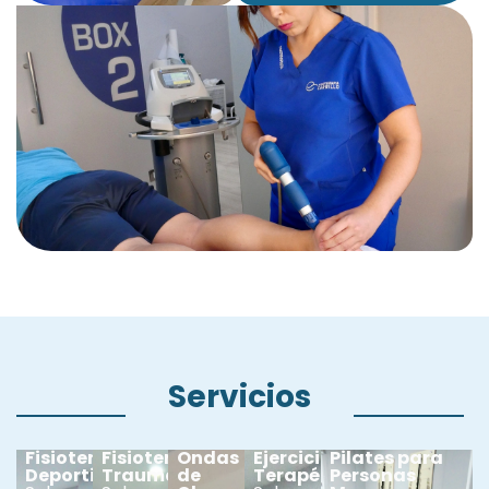
Servicios
Fisioterapia
Fisioterapia
Ondas
Ejercicio
Pilates para
Deportiva
Traumatológica
de
Terapéutico
Personas