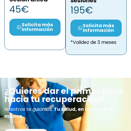
sesiones
45€
195€
Solicita más
Solicita más
información
información
*Validez de 3 meses
¿Quieres dar el primer paso
hacia tu recuperación?
Nosotros te guiamos.
Tu salud, en las mejores
manos.