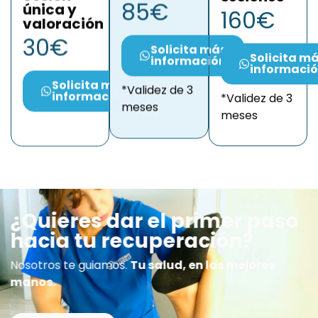
85€
única y
160€
valoración
30€
Solicita más
Solicita m
información
informaci
Solicita más
*Validez de 3
información
*Validez de 3
meses
meses
¿Quieres dar el primer paso
hacia tu recuperación?
Nosotros te guiamos.
Tu salud, en las mejores
manos.