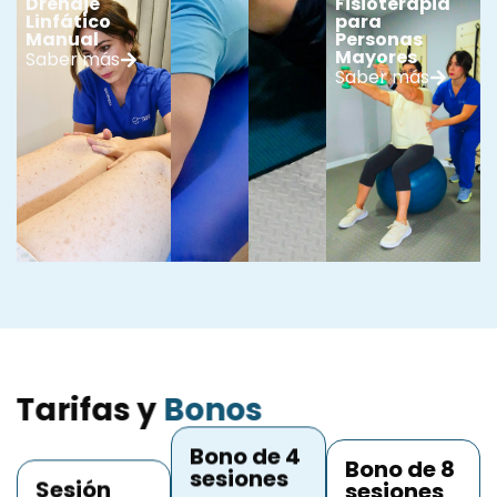
Drenaje
Fisioterapia
Linfático
para
Manual
Personas
Mayores
Saber más
Saber más
Tarifas y
Bonos
Bono de 4
Bono de 8
sesiones
Sesión
sesiones