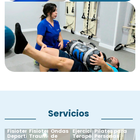
Servicios
Fisioterapia
Fisioterapia
Ondas
Ejercicio
Pilates para
Deportiva
Traumatológica
de
Terapéutico
Personas