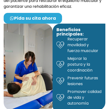
del paciente para restaurar el equilibrio muscular y
garantizar una rehabilitación eficaz.
Pida su cita ahora
Beneficios
principales:
Recuperar
movilidad y
fuerza muscular
Mejorar la
postura y la
coordinación
Prevenir futuras
lesiones
Promover calidad
de vida y
autonomía