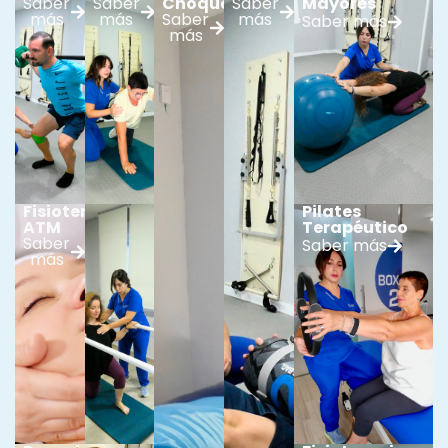
Saber
Saber
Choque
Saber
Mayores
más
más
Saber
más
Saber más
más
Fisioterapia
Pilates
ATM
Terapéutico
Saber
Saber más
más